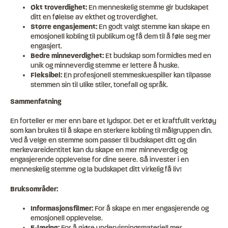
Økt troverdighet:
En menneskelig stemme gir budskapet
ditt en følelse av ekthet og troverdighet.
Større engasjement:
En godt valgt stemme kan skape en
emosjonell kobling til publikum og få dem til å føle seg mer
engasjert.
Bedre minneverdighet:
Et budskap som formidles med en
unik og minneverdig stemme er lettere å huske.
Fleksibel:
En profesjonell stemmeskuespiller kan tilpasse
stemmen sin til ulike stiler, tonefall og språk.
Sammenfatning
En forteller er mer enn bare et lydspor. Det er et kraftfullt verktøy
som kan brukes til å skape en sterkere kobling til målgruppen din.
Ved å velge en stemme som passer til budskapet ditt og din
merkevareidentitet kan du skape en mer minneverdig og
engasjerende opplevelse for dine seere. Så invester i en
menneskelig stemme og la budskapet ditt virkelig få liv!
Bruksområder:
Informasjonsfilmer:
For å skape en mer engasjerende og
emosjonell opplevelse.
E-læring:
For å gjøre undervisningsmateriell mer