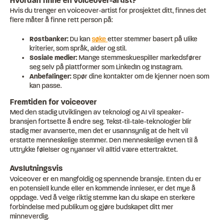
Hvordan finne en voiceover-artist?
Hvis du trenger en voiceover-artist for prosjektet ditt, finnes det
flere måter å finne rett person på:
Røstbanker:
Du kan
søke
etter stemmer basert på ulike
kriterier, som språk, alder og stil.
Sosiale medier:
Mange stemmeskuespiller markedsfører
seg selv på plattformer som LinkedIn og Instagram.
Anbefalinger:
Spør dine kontakter om de kjenner noen som
kan passe.
Fremtiden for voiceover
Med den stadig utviklingen av teknologi og AI vil speaker-
bransjen fortsette å endre seg. Tekst-til-tale-teknologier blir
stadig mer avanserte, men det er usannsynlig at de helt vil
erstatte menneskelige stemmer. Den menneskelige evnen til å
uttrykke følelser og nyanser vil alltid være ettertraktet.
Avslutningsvis
Voiceover er en mangfoldig og spennende bransje. Enten du er
en potensiell kunde eller en kommende innleser, er det mye å
oppdage. Ved å velge riktig stemme kan du skape en sterkere
forbindelse med publikum og gjøre budskapet ditt mer
minneverdig.