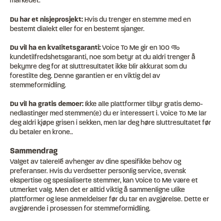
markedet.
Du har et nisjeprosjekt:
Hvis du trenger en stemme med en
bestemt dialekt eller for en bestemt sjanger.
Du vil ha en kvalitetsgaranti:
Voice To Me gir en 100 %
kundetilfredshetsgaranti, noe som betyr at du aldri trenger å
bekymre deg for at sluttresultatet ikke blir akkurat som du
forestilte deg. Denne garantien er en viktig del av
stemmeformidling.
Du vil ha gratis demoer:
Ikke alle plattformer tilbyr gratis demo-
nedlastinger med stemmen(e) du er interessert i. Voice To Me lar
deg aldri kjøpe grisen i sekken, men lar deg høre sluttresultatet før
du betaler en krone..
Sammendrag
Valget av talerelé avhenger av dine spesifikke behov og
preferanser. Hvis du verdsetter personlig service, svensk
ekspertise og spesialiserte stemmer, kan Voice to Me være et
utmerket valg. Men det er alltid viktig å sammenligne ulike
plattformer og lese anmeldelser før du tar en avgjørelse. Dette er
avgjørende i prosessen for stemmeformidling.