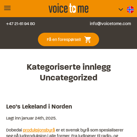
menu
keyboard_arrow_down
+47 21-61 94 80
info@voicetome.com
Tjenester
0
shopping_cart
Få en forespørsel!
Vanlige spørsmål
Kontakt oss
Kategoriserte innlegg
Uncategorized
Blogg
Logg inn
Leo’s Lekeland i Norden
Lagt inn
januar 24th, 2025
.
Dobedai
produksjonsbyrå
er et svensk byrå som spesialiserer
seg på lydproduksjon i alle former. Fra lydlogoer til radio- og