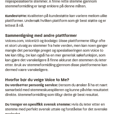
nisjespesialiserte stemmer. Å finne rette stemme gjennom
stemmeformidling er langt enklere på denne måten.
Kundestøtte:
Kvaliteten på kundestøtte kan variere mellom ulike
plattformer. Undersøk hvilken plattform som gir best støtte og er
lettest å nå.
Sammenligning med andre plattformer
Voices.com, Voice123 og Bodalgo: Disse plattformene tilbyr ofte
et stort utvalg av stemmer fra hele verden, men kan noen ganger
mangle det personlige preget og spesialiseringen som Voice to
Me kan tilby. De kan også ha en mer generisk søkefunksjon, som
kan gjøre det vanskeligere å finne akkurat den stemmen du leter
etter. Bruk av stemmeformidling gjennom disse plattformene kan
dermed være vanskeligere.
Hvorfor bør du velge Voice to Me?
Du verdsetter personlig service:
Dersom du ønsker å ha et nært
samarbeid med stemmeskuespilleren og kunne påvirke resultatet
direkte. Stemmeformidling som tilbyr dette gir best resultat.
Du trenger en spesifikk svensk stemme:
Hvis du leter etter en
stemme med perfekt svensk uttale og forståelse for det svenske