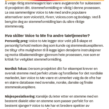
Å velge riktig stemmeagent kan være avgjørende for suksessen
til prosjektet ditt. Stemmeformidling er viktig i denne prosessen.
La oss sammenligne Voice to Me med andre populære
alternativer som Voice123, Fiverr, Voices.com og Bodalgo. Ved å
benytte deg av stemmeformidling kan du sikre riktige
stemmevalg.
Hva skiller Voice to Me fra andre taletjenester?
Personlig preg:
Voice to Me legger stor vekt på å skape et
personlig forhold mellom deg som kunde og stemmeskuespilleren.
De tilbyr ofte muligheten til å legge igjen detaljerte instruksjoner
og motta tilbakemeldinger gjennom hele prosessen, noe som er
kritisk for vellykket stemmeformidling.
Nordisk fokus:
Dersom prosjektet ditt for eksempel krever en
svensk stemme med perfekt uttale og forståelse for det nordiske
markedet, kan Voice to Me være et utmerket valg da de ofte har
en større database med svenske, norske, danske og finske
stemmeskuespillere.
Nisjespesialisering:
Kanskje du leter etter en stemme med en
bestemt dialekt eller en stemme som passer perfekt for en
bestemt sjanger? Voice to Me har et bredere spekter av