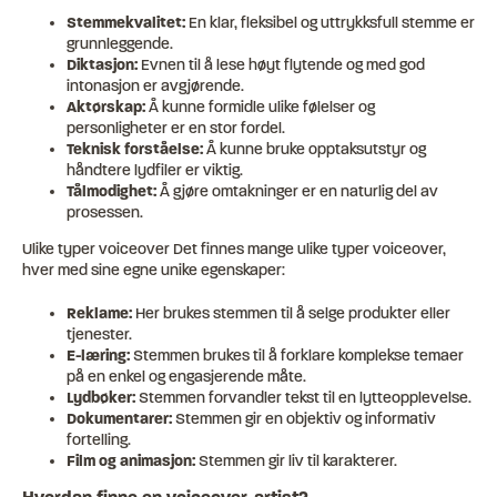
Stemmekvalitet:
En klar, fleksibel og uttrykksfull stemme er
grunnleggende.
Diktasjon:
Evnen til å lese høyt flytende og med god
intonasjon er avgjørende.
Aktørskap:
Å kunne formidle ulike følelser og
personligheter er en stor fordel.
Teknisk forståelse:
Å kunne bruke opptaksutstyr og
håndtere lydfiler er viktig.
Tålmodighet:
Å gjøre omtakninger er en naturlig del av
prosessen.
Ulike typer voiceover Det finnes mange ulike typer voiceover,
hver med sine egne unike egenskaper:
Reklame:
Her brukes stemmen til å selge produkter eller
tjenester.
E-læring:
Stemmen brukes til å forklare komplekse temaer
på en enkel og engasjerende måte.
Lydbøker:
Stemmen forvandler tekst til en lytteopplevelse.
Dokumentarer:
Stemmen gir en objektiv og informativ
fortelling.
Film og animasjon:
Stemmen gir liv til karakterer.