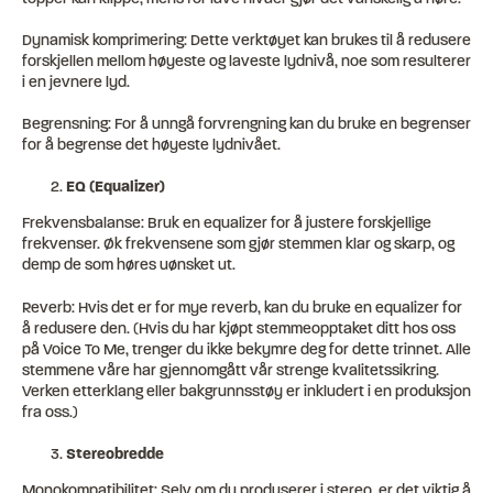
Dynamisk komprimering: Dette verktøyet kan brukes til å redusere
forskjellen mellom høyeste og laveste lydnivå, noe som resulterer
i en jevnere lyd.
Begrensning: For å unngå forvrengning kan du bruke en begrenser
for å begrense det høyeste lydnivået.
EQ (Equalizer)
Frekvensbalanse: Bruk en equalizer for å justere forskjellige
frekvenser. Øk frekvensene som gjør stemmen klar og skarp, og
demp de som høres uønsket ut.
Reverb: Hvis det er for mye reverb, kan du bruke en equalizer for
å redusere den. (Hvis du har kjøpt stemmeopptaket ditt hos oss
på Voice To Me, trenger du ikke bekymre deg for dette trinnet. Alle
stemmene våre har gjennomgått vår strenge kvalitetssikring.
Verken etterklang eller bakgrunnsstøy er inkludert i en produksjon
fra oss.)
Stereobredde
Monokompatibilitet: Selv om du produserer i stereo, er det viktig å