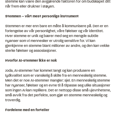
stemme kan være den avgjørende faktoren for om budskapet ditt
når frem eller drukner i støyen.
Stemmen – vårt mest personlige instrument
Stemmen er mer enn bare en måte å kommunisere på. Den er en
forlengelse av vår personlighet, våre følelser og vår identitet.
Hver stemme er unik og bærer med seg en mengde subtile
nyanser som vi mennesker er utrolig sensitive for. Vi kan
gjenkjenne en stemme blant millioner av andre, og den kan vekke
sterke følelser og assosiasjoner.
Hvorfor AI-stemmer ikke er nok
Joda, AI-stemmer har kommet langt og kan produsere en
lydkvalitet som er vanskelig å skille fra en menneskelig stemme.
Men det er noe AI-stemmer mangler: sjel. En menneskelig stemme
har nyanser, følelser og en evne til å tilpasse seg ulike situasjoner
som ingen AI kan replikere. Det er nettopp disse små ujevnhetene,
små avvik fra det perfekte, som gjør en stemme menneskelig og
troverdig.
Fordelene med en forteller