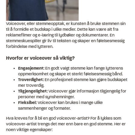
Voiceover, eller stemmeopptak, er kunsten å bruke stemmen sin
til å formidle et budskap i ulike medier. Dette kan være alt fra
reklamefilmer og e-læring til lydbøker og dokumentarer. En
stemmeskuespiller gir liv til teksten og skaper en følelsesmessig
forbindelse med lytteren.
Hvorfor er voiceover så viktig?
Engasjement:
En godt valgt stemme kan fange lytterens
oppmerksomhet og skape et sterkt følelsesmessig bånd.
Troverdighet:
En profesjonell stemme kan gjøre budskapet
mer troverdig.
Tilgjengelighet:
Voiceover gjør informasjon tilgjengelig for
personer med synshemninger.
Fleksibel:
Voiceover kan brukes i mange ulike
sammenhenger og formater.
Hva kreves for å bli en god voiceover-artist? For å lykkes som
voiceover-artist trengs det mer enn bare en god stemme. Her er
noen viktige egenskaper: