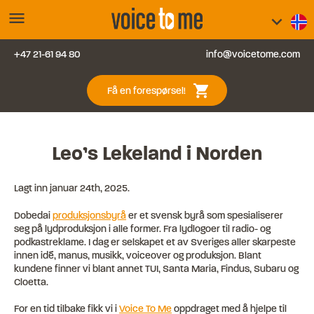
menu
keyboard_arrow_down
+47 21-61 94 80
info@voicetome.com
Tjenester
0
shopping_cart
Få en forespørsel!
Vanlige spørsmål
Kontakt oss
Leo’s Lekeland i Norden
Blogg
Lagt inn
januar 24th, 2025
.
Dobedai
produksjonsbyrå
er et svensk byrå som spesialiserer
Logg inn
seg på lydproduksjon i alle former. Fra lydlogoer til radio- og
podkastreklame. I dag er selskapet et av Sveriges aller skarpeste
innen idé, manus, musikk, voiceover og produksjon. Blant
kundene finner vi blant annet TUI, Santa Maria, Findus, Subaru og
Cloetta.
For en tid tilbake fikk vi i
Voice To Me
oppdraget med å hjelpe til