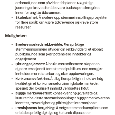
ordantall, noe som påvirker tidsplaner. Nøyaktige
justeringer kreves for å bevare budskapets integritet
innenfor angitte tidsrammer.
Skalerbarhet:
Å skalere opp stemmeinnspillingsprosjekter
for flere språk kan være tidkrevende og kreve store
ressurser.
Muligheter:
Bredere markedsrekkevidde:
Flerspråklige
stemmeinnspillinger utvider din rekkevidde til et globalt
publikum, noe som øker potensielle inntekter og
engasjement.
Økt engasjement:
Å bruke morsmålstalere skaper en
dypere emosjonell kontakt med publikum, noe som gjør
innholdet mer relaterbart og øker oppbevaringen.
Konkurransefortrinn:
Å tilby flerspråklig innhold av høy
kvalitet gir et konkurransefortrinn i globale markeder,
spesielt der lokalisert innhold verdsettes høyt.
Bygge merkevaretillit:
Konsekvent høykvalitets og
kulturelt bevisste stemmeinnspillinger bygger merkevarens
identitet, troverdighet og pålitelighet internasjonalt.
Presisjonens betydning:
Å velge stemmeskuespillere som
er både språklig dyktige og kulturelt tilpasset er