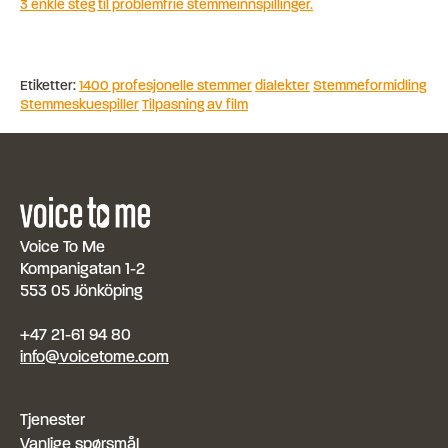
3 enkle steg til problemfrie stemmeinnspillinger.
Etiketter:
1400 profesjonelle stemmer
dialekter
Stemmeformidling
Stemmeskuespiller
Tilpasning av film
Voice To Me
Kompanigatan 1-2
553 05 Jönköping
+47 21-61 94 80
info@voicetome.com
Tjenester
Vanlige spørsmål