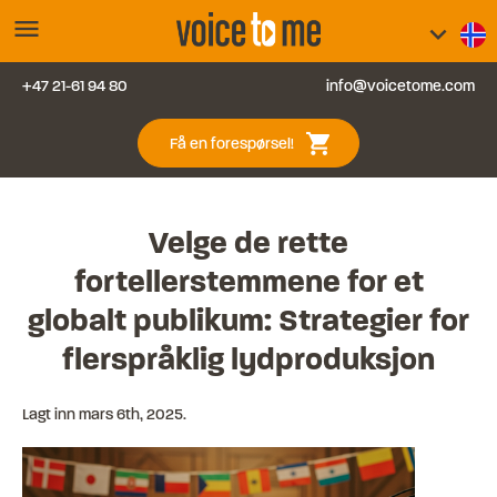
menu
keyboard_arrow_down
+47 21-61 94 80
info@voicetome.com
Tjenester
0
shopping_cart
Få en forespørsel!
Vanlige spørsmål
Kontakt oss
Velge de rette
fortellerstemmene for et
Blogg
globalt publikum: Strategier for
flerspråklig lydproduksjon
Logg inn
Lagt inn
mars 6th, 2025
.