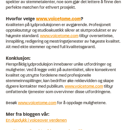
spekter av stemmetalenter, noe som gjør det lettere å finne den
perfekte matchen for ethvert prosjekt.
Hvorfor velge
www.voicetome.com
?
Kvaliteten på lydproduksjonen er avgjørende. Profesjonelt
opptaksutstyr og studioakustikk sikrer at sluttproduktet er av
høyeste standard.
www.voicetome.com
tilbyr oversettelse,
innspilling, redigering og mestringstjenester av høyeste kvalitet.
Alt med ekte stemmer og med full kvalitetsgaranti.
Konklusjon:
Flerspråklig lydproduksjon innebærer unike utfordringer og
muligheter. Ved å legge vekt på autentisitet, sikre konsekvent
kvalitet og utnytte fordelene med profesjonelle
stemmeinnspillinger, kan bedrifter øke rekkevidden og skape
dypere kontakter med publikum.
www.voicetome.com
tilbyr
omfattende tjenester som overvinner disse utfordringene.
Besøk
www.voicetome.com
for å oppdage mulighetene.
Mer fra bloggen vår:
En dypdykk i voiceover verdenen