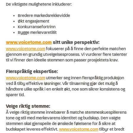
De viktigste mulighetene inkluderer:
Bredere markedsrekkevidde
Økt engasjement
Konkurransefortrinn
Bygge merkevaretillit
www.voicetome.com
sitt unike perspektiv:
www.voicetome.com
fokuserer på å finne den perfekte matchen
gjennom en grundig utvelgelsesprosess. Vi vurderer flere talenter
til vi finner den ideelle stemmen som passer prosjektets krav.
Flerspråklig ekspertise:
www.voicetome.com
utmerker seg innen flerspråklig produksjon
ved å tilby effektive løsninger. Vår tilnærming gjør det mulig å
håndtere ulike språk i en enkelt økt, noe som sikrer konsistens og
sparer tid.
Velge riktig stemme:
Å velge riktig stemme innebærer å matche stemmeskuespillerens
tone og stil med merkevarens identitet og budskap. Den valgte
stemmen skal gjenspeile de ønskede følelsene for å sikre at
budskapet leveres effektivt.
www.voicetome.com
tilbyr et bredt