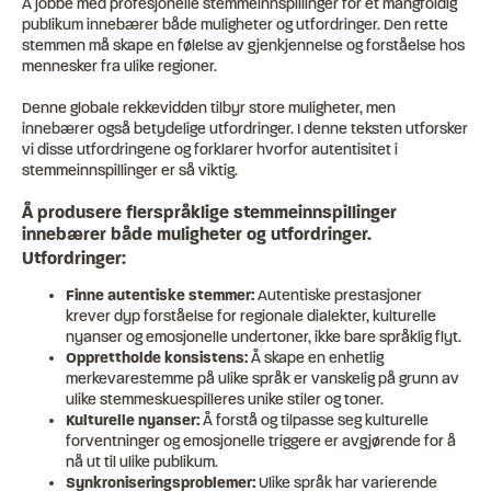
Å jobbe med profesjonelle stemmeinnspillinger for et mangfoldig
publikum innebærer både muligheter og utfordringer. Den rette
stemmen må skape en følelse av gjenkjennelse og forståelse hos
mennesker fra ulike regioner.
Denne globale rekkevidden tilbyr store muligheter, men
innebærer også betydelige utfordringer. I denne teksten utforsker
vi disse utfordringene og forklarer hvorfor autentisitet i
stemmeinnspillinger er så viktig.
Å produsere flerspråklige stemmeinnspillinger
innebærer både muligheter og utfordringer.
Utfordringer:
Finne autentiske stemmer:
Autentiske prestasjoner
krever dyp forståelse for regionale dialekter, kulturelle
nyanser og emosjonelle undertoner, ikke bare språklig flyt.
Opprettholde konsistens:
Å skape en enhetlig
merkevarestemme på ulike språk er vanskelig på grunn av
ulike stemmeskuespilleres unike stiler og toner.
Kulturelle nyanser:
Å forstå og tilpasse seg kulturelle
forventninger og emosjonelle triggere er avgjørende for å
nå ut til ulike publikum.
Synkroniseringsproblemer:
Ulike språk har varierende