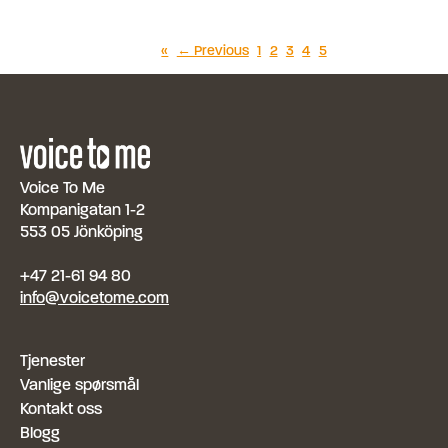
«
← Previous
1
2
3
4
5
Voice To Me
Kompanigatan 1-2
553 05 Jönköping
+47 21-61 94 80
info@voicetome.com
Tjenester
Vanlige spørsmål
Kontakt oss
Blogg