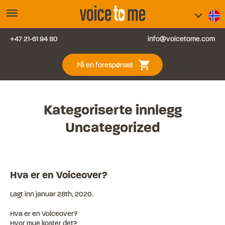
menu
keyboard_arrow_down
+47 21-61 94 80
info@voicetome.com
Tjenester
0
shopping_cart
Få en forespørsel!
Vanlige spørsmål
Kontakt oss
Kategoriserte innlegg
Uncategorized
Blogg
Logg inn
Hva er en Voiceover?
Lagt inn
januar 28th, 2020
.
Hva er en Voiceover?
Hvor mye koster det?