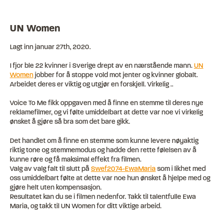
UN Women
Lagt inn
januar 27th, 2020
.
I fjor ble 22 kvinner i Sverige drept av en nærstående mann.
UN
Women
jobber for å stoppe vold mot jenter og kvinner globalt.
Arbeidet deres er viktig og utgjør en forskjell. Virkelig ..
Voice To Me fikk oppgaven med å finne en stemme til deres nye
reklamefilmer, og vi følte umiddelbart at dette var noe vi virkelig
ønsket å gjøre så bra som det bare gikk.
Det handlet om å finne en stemme som kunne levere nøyaktig
riktig tone og stemmemodus og hadde den rette følelsen av å
kunne røre og få maksimal effekt fra filmen.
Valg av valg falt til slutt på
Swef2074-EwaMaria
som i likhet med
oss ​​umiddelbart følte at dette var noe hun ønsket å hjelpe med og
gjøre helt uten kompensasjon.
Resultatet kan du se i filmen nedenfor. Takk til talentfulle Ewa
Maria, og takk til UN Women for ditt viktige arbeid.